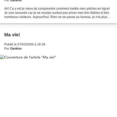
Par
Oanèse
Ah! Ca y est je viens de comprendre comment mettre mes articles en ligne!
Je suis rassurée car je ne voulais surtout pas priver mes très fidèles et très
nombreux visiteurs. Aujourd'hui: Rien ne se passe au bureau, je n'ai plus de
carte bleue (heureusement...
Ma vie!
Publié le 07/02/2006 à 16:36
Par
Oanèse