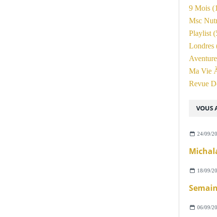
9 Mois
(
Msc Nutr
Playlist
(
Londres
Aventure
Ma Vie 
Revue D
VOUS A
24/09/2
Michala
18/09/2
Semain
06/09/2