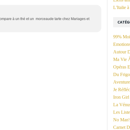
L'Italie à
compare à un thé et un morceaude tarte chez Mariages et
CATÉG
99% Mo
Emotions
Autour 
Ma Vie À
Opéras E
Du Frig
Aventures
Je Réfléc
Iron Gir
La Vénus
Les List
No Man'
Carnet D