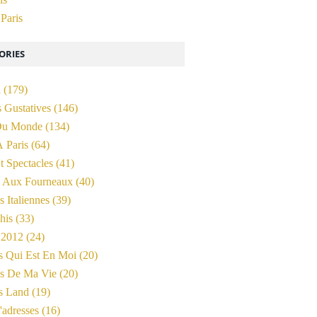
 Paris
ORIES
i
(179)
 Gustatives
(146)
Du Monde
(134)
 Paris
(64)
t Spectacles
(41)
o Aux Fourneaux
(40)
 Italiennes
(39)
his
(33)
l 2012
(24)
 Qui Est En Moi
(20)
es De Ma Vie
(20)
s Land
(19)
'adresses
(16)