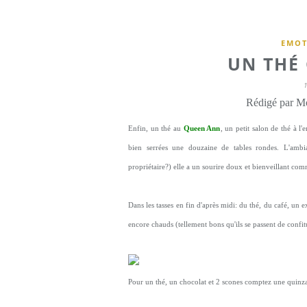
EMOT
UN THÉ 
Rédigé par Mo
Enfin, un thé au
Queen Ann
, un petit salon de thé à l
bien serrées une douzaine de tables rondes. L'ambi
propriétaire?) elle a un sourire doux et bienveillant co
Dans les tasses en fin d'après midi: du thé, du café, un e
encore chauds (tellement bons qu'ils se passent de confitu
Pour un thé, un chocolat et 2 scones comptez une quinz