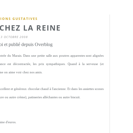
IONS GUSTATIVES
CHEZ LA REINE
13 OCTOBRE 2008
i et publié depuis Overblog
'entrée du Marais. Dans une petite salle aux poutres apparentes sont alignées
ance est décontractée, les prix sympathiques. Quand à la serveuse (et
mme on aime voir chez nos amis.
xcellent et généreux chocolat chaud à l'ancienne. Et dans les assiettes scones
re ou autre crème), patisseries alléchantes ou autre biscuit.
aine d'euros.