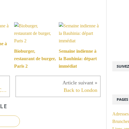
ne à
Bioburger,
Semaine indienne à
restaurant de burger,
la Bauhinia: départ
SUIVE
Paris 2
immédiat
Dîner aux Cocottes de Christiant Constant
Back to London
PAGES
LE
Adresses
Bruncher 
Liens am