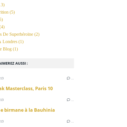
13)
ition
(5)
5)
(4)
s De Superhéroïne
(2)
À Londres
(1)
e Blog
(1)
IMEREZ AUSSI :
013
…
k Masterclass, Paris 10
013
…
e birmane à la Bauhinia
013
…