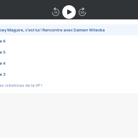
bey Maguire, c'est lui ! Rencontre avec Damien Witecka
e 6
e 5
e 4
e 3
s créatrices de la VF !
e 2
e 1
e Mektoub My Love arrive enfin ! Rencontre avec Shaïn Boumedine et Sal
i : après Toni en famille